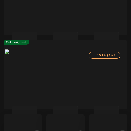
Cel mai jucat
TOATE
(
332
)