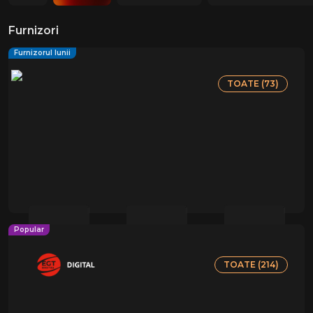
Furnizori
Furnizorul lunii
TOATE
(
73
)
Popular
TOATE
(
214
)