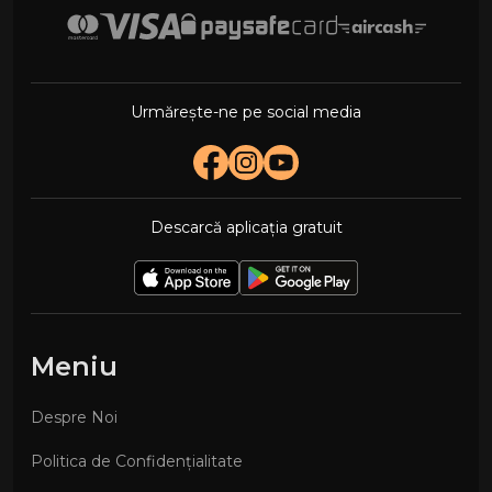
din aceeași serie tematică alimentează același
pot comun; uneori cu misiuni/progres între
jocuri.
Bonus‑triggered
- Jackpot progresiv sau
standard disponibil doar printr-o rundă specială
(roată, pick‑and‑click, Hold & Win etc.).
Urmărește-ne pe social media
Operator / Pooled Jackpot
- Pot organizat la
nivel de operator pe un grup de jocuri eligibile;
poate fi afișat în lobby și în joc.
Formarea unui jackpot progresiv
Descarcă aplicația gratuit
Ca jucător, fiecare rotire a ta, indiferent de suma
pariată, contribuie către jackpot. Suma continuă să
crească până când cineva câștigă premiul.
Dacă jackpotul progresiv este
local
, el se formează
Meniu
doar din pariurile plasate pe acel joc. Dacă este
un
jackpot in rețea,
toate păcănelele din aceeași rețea
Despre Noi
contribuie la același premiu, ceea ce duce la valori
spectaculoase.
Politica de Confidențialitate
Ce înseamnă un jackpot mare?