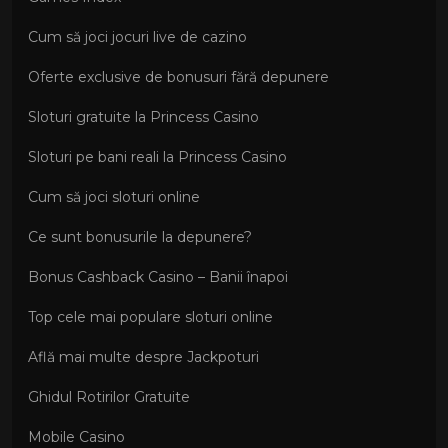
Alege păcănele cu jackpot progresiv pentru a
vedea mecanici.
Cum să joci jocuri live de cazino
Joacă la Princess Casino
Oferte exclusive de bonusuri fără depunere
Sloturi gratuite la Princess Casino
Topul păcănelelor cu jackpot
Sloturi pe bani reali la Princess Casino
progresiv mare
Cum să joci sloturi online
Princess Casino Online îți oferă peste 880 de
sloturi
Ce sunt bonusurile la depunere?
cu jackpot progresiv
. Jucătorii noștri au decis că unele
sloturi din categoriile
Regal Jackpot
,
Bell Link
,
Bonus Cashback Casino – Banii înapoi
Jackpot Play
sau
Clover Chance
sunt cele mai bune.
Acestea sunt:
Top cele mai populare sloturi online
40 Burning Hot
- Jackpot Cards, Bell Link,
Află mai multe despre Jackpoturi
Shining Crown
- Bell Link, Clover Chance
100 Super Hot
- Clover Chance
Ghidul Rotirilor Gratuite
The Dog House Megaways
- Jackpot Play
Gates of Olympus
- Jackpot Play
Mobile Casino
Burning Hot Extreme
- Clover Chance