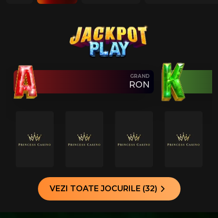
GRAND
RON
VEZI TOATE JOCURILE (
32
)