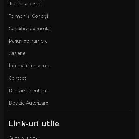
Joc Responsabil
Un jackpot mare nu înseamnă doar un câștig
Termeni și Condiții
considerabil. El reprezintă acel moment în care
norocul se întâlnește cu perseverența ta. În lumea
Condițiile bonusului
sloturilor online, jackpoturile mari pot fi fixe sau
progresive. Cele fixe au o sumă stabilită, iar cele
Pariuri pe numere
progresive cresc cu fiecare pariu făcut de jucători,
până la momentul câștigului.
Casierie
Dacă vrei șanse mari, caută întotdeauna sloturile cu
Întrebări Frecvente
jackpot progresiv. Acolo, premiile pot atinge valori
impresionante, uneori de ordinul milioanelor. Totuși,
Contact
un jackpot mare nu se câștigă zilnic, iar răbdarea face
parte din joc.
Decizie Licentiere
Cum să profiți la maxim de jackpoturi mari?
Decizie Autorizare
Urmărește valoarea actuală a jackpotului afișată
în joc.
Joacă doar cât îți permiți și stabilește limite
Link-uri utile
clare.
Testează jocurile gratis înainte de a paria real.
Games Index