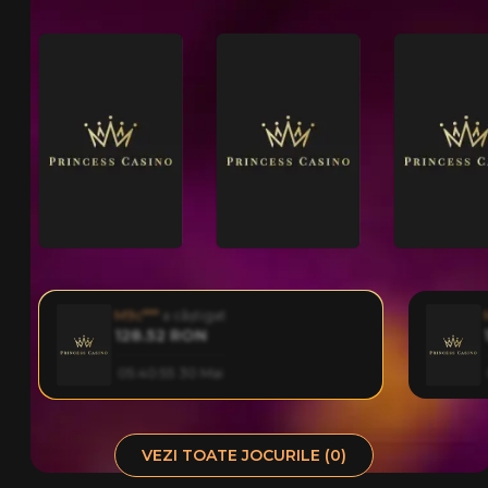
M9c***
a câștigat
128.52 RON
05:40:55 30 Mai
VEZI TOATE JOCURILE (
0
)