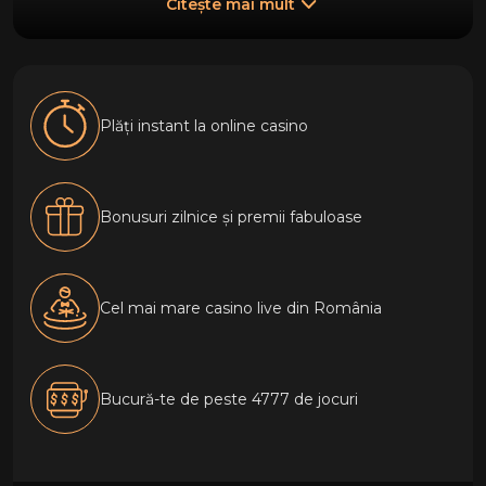
Citește mai mult
Tipuri de jackpot progresiv
Jackpot fix
- Sumă prestabilită, nu crește în
timp. Jocul te plătești în dependeță de miză
atunci când ai combanția câștigatoare.
Jackpot progresiv
- O fracțiune din fiecare miză
Plăți instant la online casino
intră în pot; valoarea crește până la acordare.
Progresiv local -
Alimentat doar de jocurile din
același cazinou sau chiar de o singură mașină.
Progresiv legat
- Mai multe sloturi din același
Bonusuri zilnice și premii fabuloase
cazinou alimentează același pot.
Progresiv de rețea
- Rețea între cazinouri;
potențial de „jackpot mare” cu valori de
milioane.
Cel mai mare casino live din România
Multi‑level
- Mai multe niveluri distincte
(Mini/Minor/Major/Grand). Fiecare nivel poate fi
fix sau progresiv. Majoritatea
sloturilor online pe
bani reali
, au acest multi-level.
Bucură-te de peste 4777 de jocuri
Mystery
- Declanșare aleatorie, independentă
de simbolurile afișate; poate apărea la orice
rotire eligibilă.
Jackpot în serie (de brand)
- Mai multe titluri