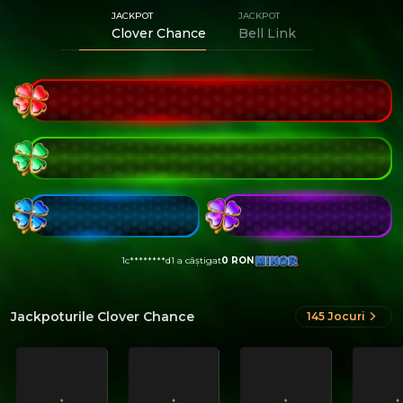
JACKPOT
JACKPOT
Clover Chance
Bell Link
1c********d1
a câștigat
0
RON
Jackpoturile Clover Chance
145
Jocuri