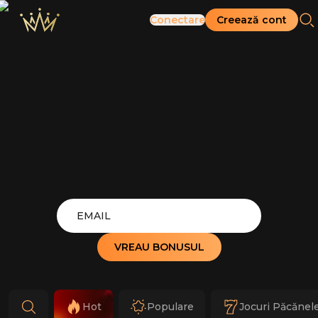
Conectare
Creează cont
EMAIL
VREAU BONUSUL
Hot
Populare
Jocuri Păcănel