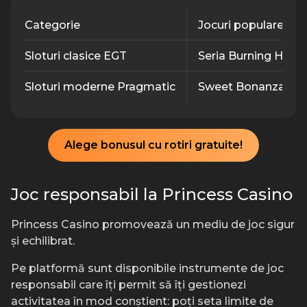
Categorie
Jocuri populare
Sloturi clasice EGT
Seria Burning Hot, 
Sloturi moderne Pragmatic
Sweet Bonanza, Ga
Alege bonusul cu rotiri gratuite!
Joc responsabil la Princess Casino
Princess Casino promovează un mediu de joc sigur
și echilibrat.
Pe platformă sunt disponibile instrumente de joc
responsabil care îți permit să îți gestionezi
activitatea în mod conștient: poți seta limite de