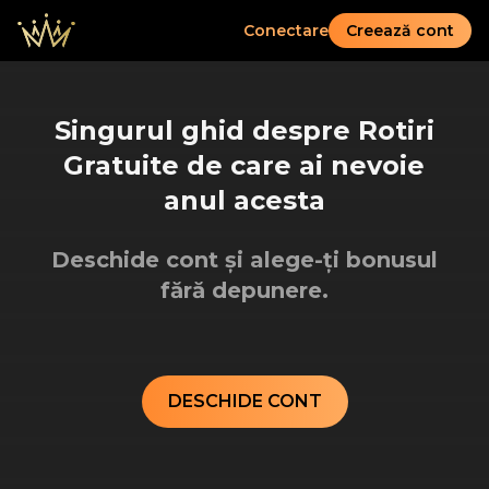
Conectare
Creează cont
Singurul ghid despre Rotiri
Gratuite de care ai nevoie
anul acesta
Deschide cont și alege-ți bonusul
fără depunere.
DESCHIDE CONT