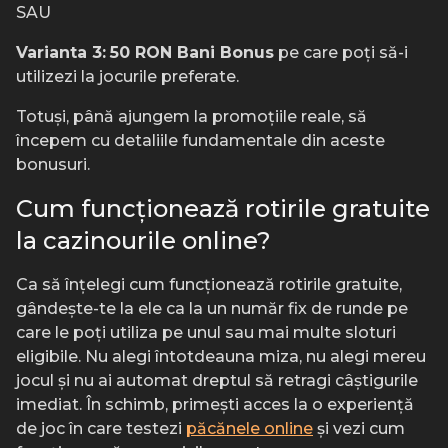
Cards
SAU
Rotiri la jocuri populare de la alți provideri
Varianta 3:
50 RON Bani Bonus
pe care poți să-i
utilizezi la jocurile preferate.
Totuși, până ajungem la promoțiile reale, să
începem cu detaliile fundamentale din aceste
bonusuri.
Cum funcționează rotirile gratuite
la cazinourile online?
Ca să înțelegi cum funcționează rotirile gratuite,
gândește-te la ele ca la un număr fix de runde pe
care le poți utiliza pe unul sau mai multe sloturi
eligibile. Nu alegi întotdeauna miza, nu alegi mereu
jocul și nu ai automat dreptul să retragi câștigurile
imediat. În schimb, primești acces la o experiență
de joc în care testezi
păcănele online
și vezi cum