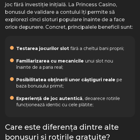
joc fără investiție inițială. La Princess Casino,
bonusul de validare a contului îți permite să
explorezi cinci sloturi populare înainte de a face
orice depunere. Concret, principalele beneficii sunt:
Testarea jocurilor slot
fără a cheltui bani proprii;
Familiarizarea cu mecanicile
unui slot nou
înainte de a paria real;
Posibilitatea obținerii unor câștiguri reale
pe
baza bonusului primit;
Experiență de joc autentică
, deoarece rotirile
funcționează identic cu cele plătite;
Care este diferența dintre alte
bonusuri și rotirile gratuite?