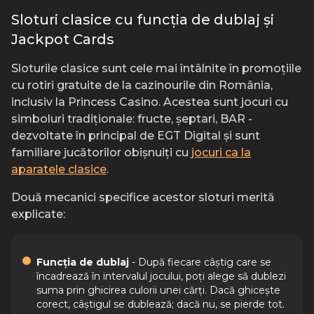
Sloturi clasice cu funcția de dublaj și
Jackpot Cards
Sloturile clasice sunt cele mai întâlnite în promoțiile
cu rotiri gratuite de la cazinourile din România,
inclusiv la Princess Casino. Acestea sunt jocuri cu
simboluri tradiționale: fructe, șeptari, BAR -
dezvoltate în principal de EGT Digital și sunt
familiare jucătorilor obișnuiți cu
jocuri ca la
aparatele clasice
.
Două mecanici specifice acestor sloturi merită
explicate:
Funcția de dublaj
- După fiecare câștig care se
încadrează în intervalul jocului, poți alege să dublezi
suma prin ghicirea culorii unei cărți. Dacă ghicește
corect, câștigul se dublează; dacă nu, se pierde tot.