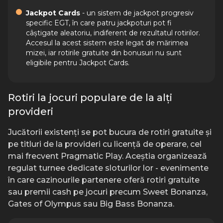
Jackpot Cards
- un sistem de jackpot progresiv
specific EGT, în care patru jackpoturi pot fi
câștigate aleatoriu, indiferent de rezultatul rotirilor.
Accesul la acest sistem este legat de mărimea
mizei, iar rotirile gratuite din bonusuri nu sunt
eligibile pentru Jackpot Cards.
Rotiri la jocuri populare de la alți
provideri
Jucătorii existenți se pot bucura de rotiri gratuite și
pe titluri de la provideri cu licență de operare, cel
mai frecvent Pragmatic Play. Aceștia organizează
regulat turnee dedicate sloturilor lor - evenimente
în care cazinourile partenere oferă rotiri gratuite
sau premii cash pe jocuri precum Sweet Bonanza,
Gates of Olympus sau Big Bass Bonanza.