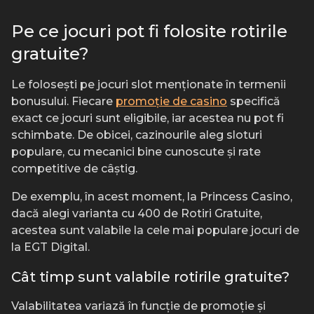
Pe ce jocuri pot fi folosite rotirile
gratuite?
Le folosești pe jocuri slot menționate în termenii
bonusului. Fiecare
promoție de casino
specifică
exact ce jocuri sunt eligibile, iar acestea nu pot fi
schimbate. De obicei, cazinourile aleg sloturi
populare, cu mecanici bine cunoscute și rate
competitive de câștig.
De exemplu, în acest moment, la Princess Casino,
dacă alegi varianta cu 400 de Rotiri Gratuite,
acestea sunt valabile la cele mai populare jocuri de
la EGT Digital.
Cât timp sunt valabile rotirile gratuite?
Valabilitatea variază în funcție de promoție și