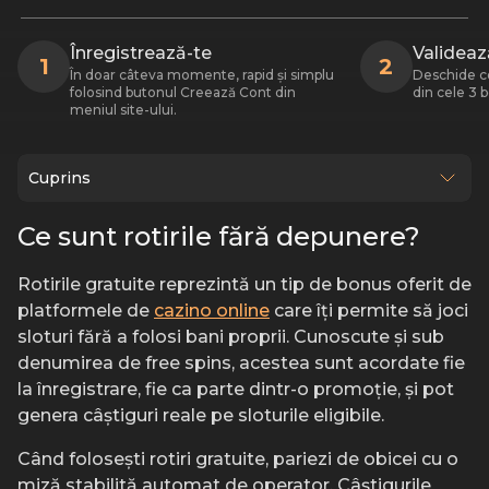
Înregistrează-te
Valideaz
1
2
În doar câteva momente, rapid și simplu
Deschide co
folosind butonul Creează Cont din
din cele 3 
meniul site-ului.
Cuprins
Ce sunt rotirile fără depunere?
Ce sunt rotirile fără depunere?
Rotirile gratuite reprezintă un tip de bonus oferit de
Cum funcționează rotirile gratuite la
platformele de
cazino online
care îți permite să joci
1
cazinourile online?
sloturi fără a folosi bani proprii. Cunoscute și sub
denumirea de free spins, acestea sunt acordate fie
Cum primești rotiri gratuite?
la înregistrare, fie ca parte dintr-o promoție, și pot
Pe ce jocuri pot fi folosite rotirile gratuite?
1
genera câștiguri reale pe sloturile eligibile.
Cât timp sunt valabile rotirile gratuite?
Când folosești rotiri gratuite, pariezi de obicei cu o
Ce înseamnă rulajul rotirilor fara
miză stabilită automat de operator. Câștigurile
1