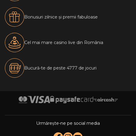
lansări de jocuri, Roți ale Norocului sau
surprize constante în aplicație sau pe site
Bonusuri zilnice și premii fabuloase
care pot da free spins fără depunere.
Cel mai mare casino live din România
Bucură-te de peste 4777 de jocuri
Urmărește-ne pe social media