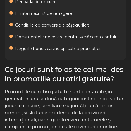
Perioada de expirare;
Limita maximă de retragere;
Condițiile de conversie a câștigurilor;
Documentele necesare pentru verificarea contului;
Regulile bonus casino aplicabile promoției.
Ce jocuri sunt folosite cel mai des
în promoțiile cu rotiri gratuite?
Promoțiile cu rotiri gratuite sunt construite, în
general, în jurul a două categorii distincte de sloturi:
jocurile clasice, familiare majorității jucătorilor
români, și sloturile moderne de la provideri
internaționali, care apar frecvent în turneele și
campaniile promoționale ale cazinourilor online.