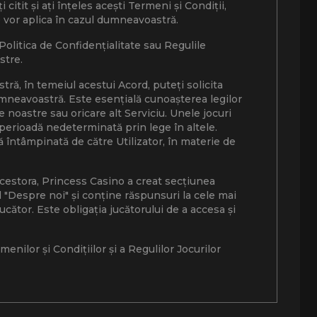
itit şi aţi înţeles aceşti Termeni şi Condiţii,
se vor aplica în cazul dumneavoastră.
 Politica de Confidenţialitate sau Regulile
stre.
stră, în temeiul acestui Acord, puteţi solicita
umneavoastră. Este esenţială cunoaşterea legilor
le noastre sau oricare alt Serviciu. Unele jocuri
 perioadă nedeterminată prin lege în altele.
întâmpinată de către Utilizator, în materie de
acestora, Princess Casino a creat secțiunea
 "Despre noi" și conține răspunsuri la cele mai
ucător. Este obligația jucătorului de a accesa și
nilor şi Condiţiilor şi a Regulilor Jocurilor