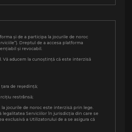
orma și de a participa la jocurile de noroc
viciile”). Dreptul de a accesa platforma
nțiabil și revocabil.
l. Vă aducem la cunoștință că este interzisă
 țara de reședință;
cițiu restrânsă;
 la jocurile de noroc este interzisă prin lege.
egalitatea Serviciilor în jurisdicția din care se
a exclusivă a Utilizatorului de a se asigura că