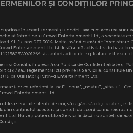
TERMENILOR ŞI CONDIŢIILOR PRIN
e cuprinse în acești Termeni și Condiții, așa cum acestea sunt a
încheiat între tine și Crowd Entertainment Ltd., o societate cons
Road, St. Julians STJ 3014, Malta, având număr de înregistrare C
rowd Entertainment Ltd își desfășoară activitatea în baza licen
. L1213823W001269 și a autorizațiilor de exploatare eliberate d
eni şi Condiţii, împreună cu Politica de Confidenţialitate şi Po
olitici și/ sau reglementări cu privire la Serviciile, constituie u
ră, ca Utilizator şi Crowd Entertainment Ltd.
rmează, orice referință la “noi”, „noua”, „nostru”, „site-ul”, „
 Crowd Entertainment Ltd.
 utiliza serviciile oferite de noi, vă rugăm să citiți cu atenție dis
deplin conținutul acestora și sunteți de acord cu încheierea ne
nt Ltd. Nu veți putea utiliza Serviciile dacă nu sunteți de acor
Condiții.