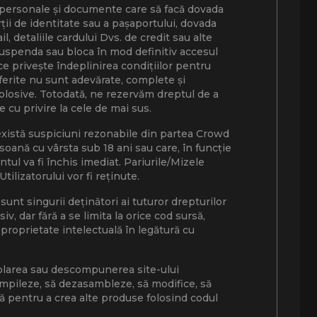
e personale și documente care să facă dovada
rții de identitate sau a pașaportului, dovada
, detaliile cardului Dvs. de credit sau alte
suspenda sau bloca în mod definitiv accesul
 ce privește îndeplinirea condițiilor pentru
oferite nu sunt adevărate, complete și
 dolosive. Totodată, ne rezervăm dreptul de a
cu privire la cele de mai sus.
 există suspiciuni rezonabile din partea Crowd
oană cu vârsta sub 18 ani sau care, în funcție
ntul va fi închis imediat. Pariurile/Mizele
ilizatorului vor fi reținute.
 sunt singurii deținători ai tuturor drepturilor
iv, dar fără a se limita la orice cod sursă,
 proprietate intelectuală în legătură cu
amblarea sau descompunerea site-ului
ompileze, să dezasambleze, să modifice, să
ă pentru a crea alte produse folosind codul