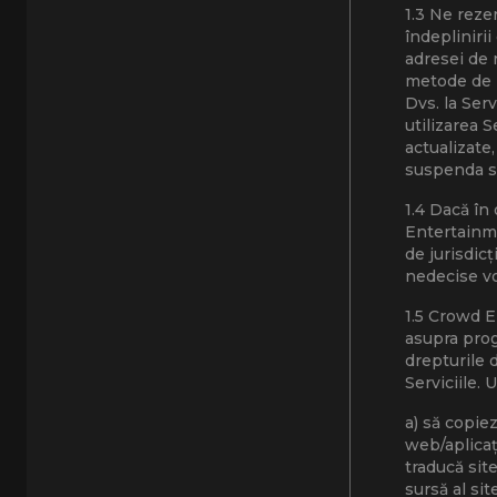
1.3 Ne reze
îndeplinirii
adresei de r
metode de p
Dvs. la Serv
utilizarea 
actualizate
suspenda sa
1.4 Dacă în
Entertainme
de jurisdicț
nedecise vo
1.5 Crowd En
asupra progr
drepturile 
Serviciile. 
a) să copie
web/aplicaț
traducă sit
sursă al sit