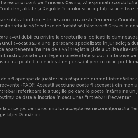
trarea unui cont pe Princess Casino, vă exprimaţi acordul că aţi c
Confidenţialitate şi Regulile Jocurilor şi acceptaţi ca acestea 
care utilizatorul nu este de acord cu aceşti Termeni şi Condiţii,
acesta trebuie să înceteze de îndată să folosească Serviciile noa
care aveţi dubii cu privire la drepturile şi obligaţiile dumneavoa
 unui avocat sau a unei persoane specializate în jurisdicţia d
 de apartenenţa înainte de a vă înregistra şi de a utiliza site-uri
nt restricţionate prin lege în unele state şi pot fi interzise pe
sino nu poate fi considerat responsabil pentru nicio problemă 
 de a fi aproape de jucători și a răspunde prompt întrebărilor 
Frecvente (FAQ)". Această secțiune poate fi accesată din meniul
trebări referitoare la situațiile pe care le poate întâmpina un j
oștință de datele înscrise în secțiunea “Întrebări frecvente".
a la orice joc de noroc implica acceptarea necondiţionată a Terme
islaţiei României.