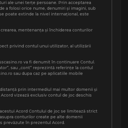
pturi ale unei terțe persoane. Prin acceptarea
e a folosi orice nume, denumiri și imagini, sub
 se poate extinde la nivel internațional, este
e crearea, mentenanța și închiderea conturilor
 privind contul unui utilizator, al utilizării
sscasino.ro va fi denumit în continuare Contul.
ator”, sau „cont” reprezintă referințe la contul
no.ro sau dupa caz pe aplicatiile mobile
 distanță prin intermediul mai multor domenii și
l Acord vizează exclusiv contul de joc deschis
m acestui Acord Contului de joc se limitează strict
asupra conturilor create pe alte domenii
s prevăzute în prezentul Acord.