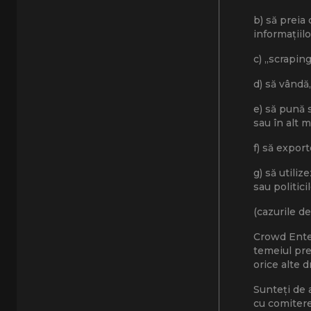
b) să preia
informații
c) „scraping
d) să vândă,
e) să pună 
sau în alt 
f) să export
g) să utili
sau politic
(cazurile d
Crowd Enter
temeiul prez
orice alte d
Sunteți de 
cu comitere