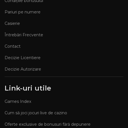
Condițiile bonusului
Pariuri pe numere
Casierie
Întrebări Frecvente
Contact
Decizie Licentiere
Decizie Autorizare
Link-uri utile
Games Index
Cum să joci jocuri live de cazino
Oferte exclusive de bonusuri fără depunere