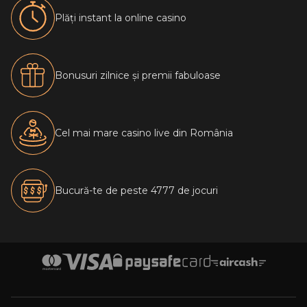
Ruleta este "fixă" sau trucată.
Plăți instant la online casino
Bonusuri zilnice și premii fabuloase
Cel mai mare casino live din România
Bucură-te de peste 4777 de jocuri