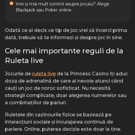
Vrei și mai mult control asupra jocului? Alege
Blackjack sau Poker online.
Odată ce ai decis ce tip de joc vrei să încerci prima
dată, trebuie să te informezi și despre joc în sine.
Cele mai importante reguli de la
Ruleta live
Jocurile de
ruleta live
de la Princess Casino îți aduc
doza de adrenalină de care ai nevoie atunci când
cauți un joc de noroc sofisticat. Nu necesită
strategii complicate, doar alegerea numerelor sau
a combinațiilor de pariuri.
Ruletele din cazinourile fizice se bazează pe
interacțiuni sociale și încurajarea continuă de
pariere. Online, puterea decizie este doar la tine.