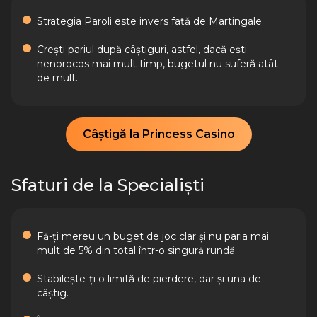
Strategia Paroli este invers față de Martingale.
Crești pariul după câștiguri, astfel, dacă ești
nenorocos mai mult timp, bugetul nu suferă atât
de mult.
Câștigă la Princess Casino
Sfaturi de la Specialiști
Fă-ți mereu un buget de joc clar și nu paria mai
mult de 5% din total într-o singură rundă.
Stabilește-ți o limită de pierdere, dar și una de
câștig.