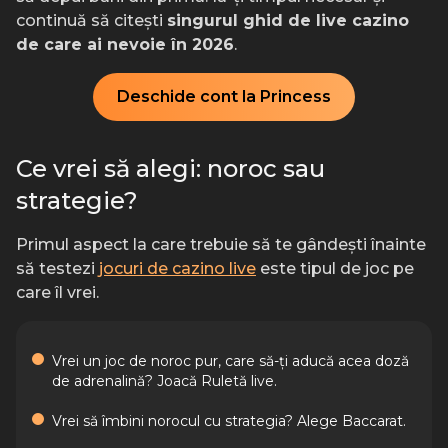
continuă să citești
singurul ghid de live cazino
Ce oportunități ai în Baccarat?
de care ai nevoie în 2026
.
Strategii de pariere care funcționează
Plățile din Baccarat
Deschide cont la Princess
Jocul Experților: Poker online live
Sfaturi de la Specialiști
Ce vrei să alegi: noroc sau
Pasul Final: Alege Princess pentru jocuri de
strategie?
Cazino Live
Primul aspect la care trebuie să te gândești înainte
să testezi
jocuri de cazino live
este tipul de joc pe
care îl vrei.
Vrei un joc de noroc pur, care să-ți aducă acea doză
de adrenalină? Joacă Ruletă live.
Vrei să îmbini norocul cu strategia? Alege Baccarat.