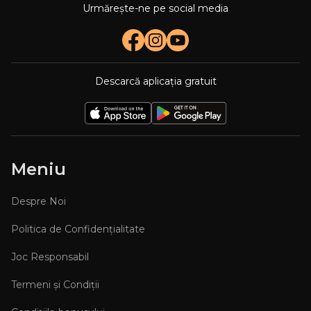
Urmărește-ne pe social media
Descarcă aplicația gratuit
Meniu
Despre Noi
Politica de Confidențialitate
Joc Responsabil
Termeni și Condiții