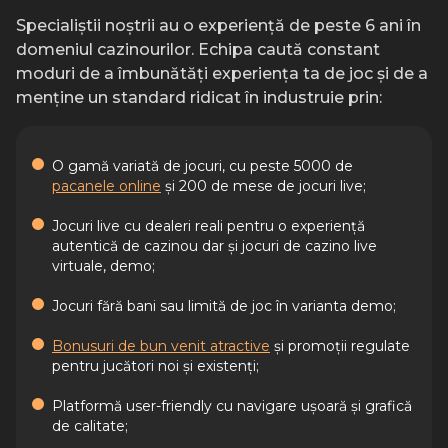
Specialiștii noștrii au o experiență de peste 6 ani în
domeniul cazinourilor. Echipa caută constant
moduri de a îmbunătăți experiența ta de joc și de a
menține un standard ridicat în industruie prin:
O gamă variată de jocuri, cu peste 5000 de
pacanele online
și 200 de mese de jocuri live;
Jocuri live cu dealeri reali pentru o experiență
autentică de cazinou dar și jocuri de cazino live
virtuale, demo;
Jocuri fără bani sau limită de joc în varianta demo;
Bonusuri de bun venit atractive
și promoții regulate
pentru jucători noi și existenți;
Platformă user-friendly cu navigare ușoară și grafică
de calitate;