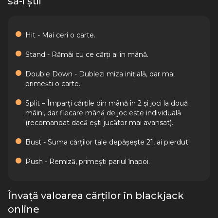
să-i știi
Hit - Mai ceri o carte.
Stand - Rămâi cu ce cărți ai în mână.
Double Down - Dublezi miza inițială, dar mai
primești o carte.
Split – Împarți cărțile din mână în 2 și joci la două
mâini, dar fiecare mână de joc este individuală
(recomandat dacă ești jucător mai avansat).
Bust - Suma cărților tale depășește 21, ai pierdut!
Push - Remiză, primești pariul înapoi.
Învață valoarea cărților în blackjack
online