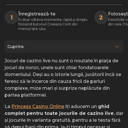
Înregistrează-te
Foloseșt
1
2
În doar câteva momente, rapid și simplu
Deschide co
folosind butonul Creează Cont din
din cele 3 
meniul site-ului.
Cuprins
Jocuri de cazino live nu sunt o noutate în piața de
Ce vrei să alegi: noroc sau strategie?
jocuri de noroc, unele sunt chiar fondatoarele
domeniului. Deși au o istorie lungă, jucătorii încă se
Cele mai importante reguli de la Ruleta
feresc să le încerce din cauza fricii de pariuri
3
live
complexe, mize mari și surprize neplăcute din
partea platformei.
Avantajul casei în ruleta live
Strategii să câștigi la Blackjack live
2
La
Princess Casino Online
îți aducem un
ghid
Alege deștept ce pariu vei face
complet pentru toate jocurile de cazino live
, dar
Tabel de plăți pentru toate pariurile de la ruletă
Acțiuni și termeni din blackjack pe care să-i știi
și jocurile în varianta gratuită, pentru a le testa fără
Baccaratul se joacă doar calm
3
să depui bani din prima. Ia-ți timpul necesar și
Învață valoarea cărților în blackjack online