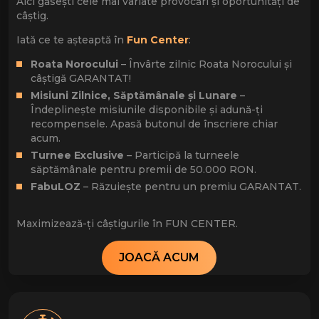
Aici găsești cele mai variate provocări și oportunități de
câștig.
Iată ce te așteaptă în
Fun Center
:
Roata Norocului
– Învârte zilnic Roata Norocului și
câștigă GARANTAT!
Misiuni Zilnice, Săptămânale și Lunare
–
Îndeplinește misiunile disponibile și adună-ți
recompensele. Apasă butonul de înscriere chiar
acum.
Turnee Exclusive
– Participă la turneele
săptămânale pentru premii de 50.000 RON.
FabuLOZ
– Răzuiește pentru un premiu GARANTAT.
Maximizează-ți câștigurile în FUN CENTER.
JOACĂ ACUM