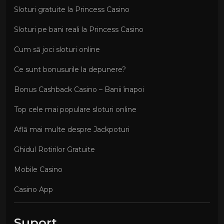
Sloturi gratuite la Princess Casino
Sloturi pe bani reali la Princess Casino
Cum să joci sloturi online
Ce sunt bonusurile la depunere?
Bonus Cashback Casino – Banii înapoi
Top cele mai populare sloturi online
Află mai multe despre Jackpoturi
Ghidul Rotirilor Gratuite
Mobile Casino
Casino App
Suport