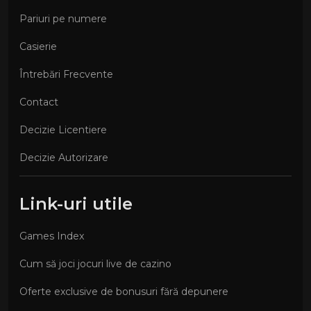
Pariuri pe numere
Casierie
Întrebări Frecvente
Contact
Decizie Licentiere
Decizie Autorizare
Link-uri utile
Games Index
Cum să joci jocuri live de cazino
Oferte exclusive de bonusuri fără depunere