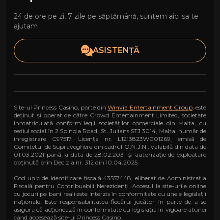
24 de ore pe zi, 7 zile pe săptămână, suntem aici sa te
ajutam
ASISTENȚĂ
Site-ul Princess Casino, parte din
Winvia Entertainment Group
, este
deținut și operat de către Crowd Entertainment Limited, societate
înmatriculată conform legii societăţilor comerciale din Malta, cu
sediul social în 2 Spinola Road, St. Julians STJ 3014, Malta, număr de
înregistrare C97517. Licența nr. L1213823W001269, emisă de
Comitetul de Supraveghere din cadrul O.N.J.N., valabilă din data de
01.03.2021 până la data de 28.02.2031 și autorizație de exploatare
obținută prin Decizia nr. 312 din 10.04.2025.
Cod unic de identificare fiscală 43557448, eliberat de Administrația
Fiscală pentru Contribuabili Nerezidenți. Accesul la site-urile online
cu jocuri pe bani reali este interzis în conformitate cu unele legislații
naționale. Este responsabilitatea fiecărui jucător în parte de a se
asigura că acționează în conformitate cu legislația în vigoare atunci
când accesează site-ul Princess Casino.