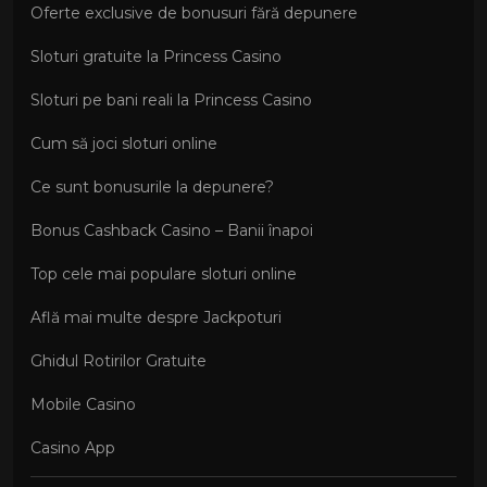
Oferte exclusive de bonusuri fără depunere
Sloturi gratuite la Princess Casino
Sloturi pe bani reali la Princess Casino
Cum să joci sloturi online
Ce sunt bonusurile la depunere?
Bonus Cashback Casino – Banii înapoi
Top cele mai populare sloturi online
Află mai multe despre Jackpoturi
Ghidul Rotirilor Gratuite
Mobile Casino
Casino App