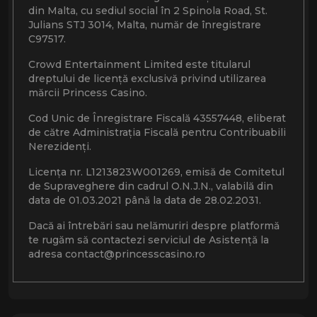
din Malta, cu sediul social în 2 Spinola Road, St.
Julians STJ 3014, Malta, număr de înregistrare
C97517.
Crowd Entertainment Limited este titularul
dreptului de licență exclusivă privind utilizarea
mărcii Princess Casino.
Cod Unic de Înregistrare Fiscală 43557448, eliberat
de către Administrația Fiscală pentru Contribuabili
Nerezidenți.
Licența nr. L1213823W001269, emisă de Comitetul
de Supraveghere din cadrul O.N.J.N., valabilă din
data de 01.03.2021 până la data de 28.02.2031.
Dacă ai întrebări sau nelămuriri despre platformă
te rugăm să contactezi serviciul de Asistență la
adresa contact@princesscasino.ro