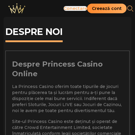
Conectare
Creează cont
DESPRE NOI
Despre Princess Casino
Online
La Princess Casino oferim toate tipurile de jocuri
pentru plăcerea ta și lucrăm pentru a-ți pune la
dispoziție cele mai bune servicii. Indiferent dacă
preferi Sloturile, Jocuri LIVE sau Jocuri de Cazinou,
noi le avem pe toate pentru divertismentul tău.
Site-ul Princess Casino este deținut și operat de
către Crowd Entertainment Limited, societate
înmatriculată conform legii societăţilor comerciale