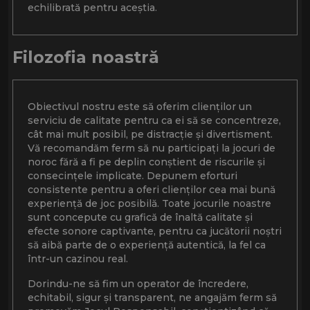
echilibrată pentru aceștia.
Filozofia noastră
Obiectivul nostru este să oferim clienţilor un
serviciu de calitate pentru ca ei să se concentreze,
cât mai mult posibil, pe distracţie și divertisment.
Vă recomandăm ferm să nu participați la jocuri de
noroc fără a fi pe deplin conștient de riscurile și
consecințele implicate. Depunem eforturi
consistente pentru a oferi clienţilor cea mai bună
experienţă de joc posibilă. Toate jocurile noastre
sunt concepute cu grafică de înaltă calitate și
efecte sonore captivante, pentru ca jucătorii noştri
să aibă parte de o experiență autentică, la fel ca
într-un cazinou real.
Dorindu-ne să fim un operator de încredere,
echitabil, sigur şi transparent, ne angajăm ferm să