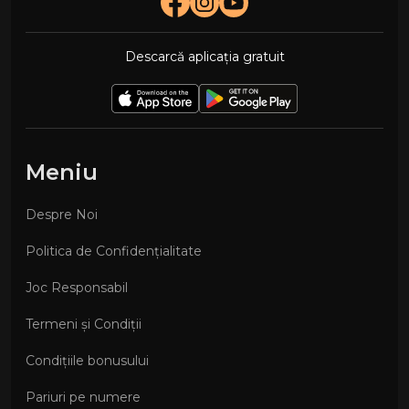
Descarcă aplicația gratuit
Meniu
Despre Noi
Politica de Confidențialitate
Joc Responsabil
Termeni și Condiții
Condițiile bonusului
Pariuri pe numere