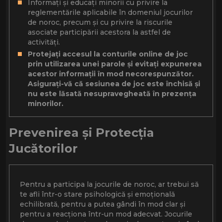
Informați și educați minorii cu privire la
reglementările aplicabile în domeniul jocurilor
de noroc, precum și cu privire la riscurile
asociate participării acestora la astfel de
activități.
Protejați accesul la conturile online de joc
prin utilizarea unei parole și evitați expunerea
acestor informații în mod necorespunzător.
Asigurați-vă că sesiunea de joc este închisă și
nu este lăsată nesupravegheată în prezența
minorilor.
Prevenirea şi Protecţia
Jucătorilor
Pentru a participa la jocurile de noroc, ar trebui să
te afli într-o stare psihologică şi emoţională
echilibrată, pentru a putea gândi în mod clar şi
pentru a reacţiona într-un mod adecvat. Jocurile