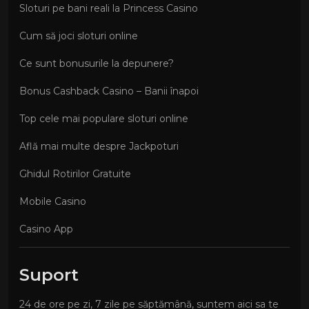
Sloturi pe bani reali la Princess Casino
Cum să joci sloturi online
Ce sunt bonusurile la depunere?
Bonus Cashback Casino – Banii înapoi
Top cele mai populare sloturi online
Află mai multe despre Jackpoturi
Ghidul Rotirilor Gratuite
Mobile Casino
Casino App
Suport
24 de ore pe zi, 7 zile pe săptămână, suntem aici sa te