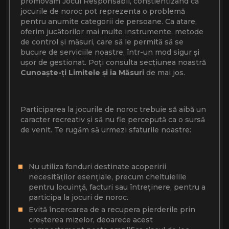
promovăm Jocul Responsabil, conștientizând că
jocurile de noroc pot reprezenta o problemă
pentru anumite categorii de persoane. Ca atare,
oferim jucătorilor mai multe instrumente, metode
de control şi măsuri, care să le permită să se
bucure de serviciile noastre, într-un mod sigur şi
uşor de gestionat. Poţi consulta secţiunea noastră
Cunoaşte-ţi Limitele şi ia Măsuri
de mai jos.
Participarea la jocurile de noroc trebuie să aibă un
caracter recreativ și să nu fie percepută ca o sursă
de venit. Te rugăm să urmezi sfaturile noastre:
Nu utiliza fonduri destinate acoperirii
necesităților esențiale, precum cheltuielile
pentru locuință, facturi sau întreținere, pentru a
participa la jocuri de noroc.
Evită încercarea de a recupera pierderile prin
creșterea mizelor, deoarece acest