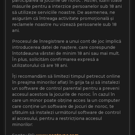
participarea la jocurile de noroc . Astfel, luăm toate
măsurile pentru a interzice persoanelor sub 18 ani
să utilizeze serviciile noastre. De asemenea, ne
asigurăm că întreaga activitate promoţională şi
reclamele noastre nu vizează persoanele sub 18
ani.
Procesul de înregistrare a unui cont de joc implică
introducerea datei de naștere, care corespunde
întotdeauna vârstei de minim 18 ani sau mai mult.
În plus, solicităm confirmarea expresă a
utilizatorului că are 18 ani.
Îți recomandăm să limitezi timpul petrecut online
în preajma minorilor aflați în grija ta și să instalezi
un software de control parental pentru a preveni
accesul acestora la jocurile de noroc. În cazul în
care un minor poate obţine acces la un computer
care conţine un software de jocuri de noroc, te
sfătuim să instalezi următorul software de control
al accesului, pentru a restricţiona accesul
minorilor: