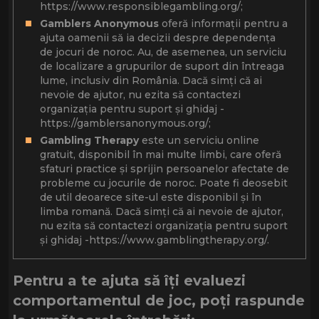
https://www.responsiblegambling.org/
;
Gamblers Anonymous
oferă informaţii pentru a
ajuta oamenii să ia decizii despre dependența
de jocuri de noroc. Au, de asemenea, un serviciu
de localizare a grupurilor de suport din întreaga
lume, inclusiv din România. Dacă simți că ai
nevoie de ajutor, nu ezita să contactezi
organizația pentru suport și ghidaj -
https://gamblersanonymous.org/
;
Gambling Therapy
este un serviciu online
gratuit, disponibil în mai multe limbi, care oferă
sfaturi practice şi sprijin persoanelor afectate de
probleme cu jocurile de noroc. Poate fi deosebit
de util deoarece site-ul este disponibil şi în
limba romană. Dacă simți că ai nevoie de ajutor,
nu ezita să contactezi organizația pentru suport
și ghidaj -
https://www.gamblingtherapy.org/
.
Pentru a te ajuta să îţi evaluezi
comportamentul de joc, poţi raspunde