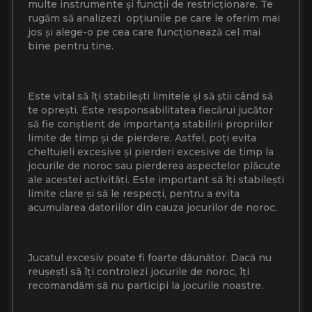
multe instrumente şi funcţii de restricţionare. Te
rugăm să analizezi opţiunile pe care le oferim mai
jos şi alege-o pe cea care funcţionează cel mai
bine pentru tine.
Este vital să îţi stabileşti limitele şi să ştii când să
te opreşti. Este responsabilitatea fiecărui jucător
să fie conştient de importanţa stabilirii propriilor
limite de timp şi de pierdere. Astfel, poţi evita
cheltuieli excesive şi pierderi excesive de timp la
jocurile de noroc sau pierderea aspectelor plăcute
ale acestei activităţi. Este important să îți stabilești
limite clare și să le respecți, pentru a evita
acumularea datoriilor din cauza jocurilor de noroc.
Jucatul excesiv poate fi foarte dăunător. Dacă nu
reușești să îți controlezi jocurile de noroc, îți
recomandăm să nu participi la jocurile noastre.