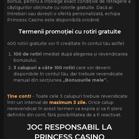
bonus, pentru a înțelege exact condițiile de retragere a
câștigurilor obținute cu rotirile gratuite. Dacă ai
întrebări sau dorești o ofertă personalizată, echipa
Princess Casino este disponibilă oricând.
Termenii promoției cu rotiri gratuite
400 rotiri gratuite vor fi creditate în contul tău astfel:
100 de rotiri
imediat după alegerea și revendicarea
bonusului,
3 calupuri a câte 100 rotiri
care vor deveni
disponibile în contul tău, dar trebuie revendicate
manual din secțiunea
„Bonusurile mele”.
Ține cont!
- Toate cele 3 calupuri trebuie revendicate
într-un interval de
maximum 3 zile.
Orice calup
nerevendicat în acest termen va expira și va fi șters
definitiv din cont, fără posibilitatea de a fi reactivat.
JOC RESPONSABIL LA
PRINCESS CASINO