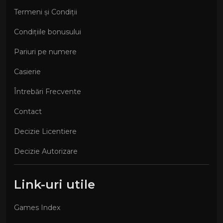
Termeni și Condiții
Condițiile bonusului
Pariuri pe numere
Casierie
Întrebări Frecvente
Contact
Decizie Licentiere
Decizie Autorizare
Link-uri utile
Games Index