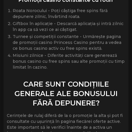
Promoții casino constante cu rotiri
Roata Norocului - Poți câștiga free spins fără
depunere zilnic, învârtind roata.
Giftbox în aplicație - Descarcă aplicația și intră zilnic
în app ca să vezi ce ai câștigat.
Turnee și competiții constante - Urmărește pagina
de promoții casino Princess Casino pentru a vedea
ce bonus casino activ cu free spins există.
Misiuni zilnice - Diferite activități care generează
bonus casino cu free spins sau alte promoții cu timp
limitat în cazino.
CARE SUNT CONDIȚIILE
GENERALE ALE BONUSULUI
FĂRĂ DEPUNERE?
Cerințele de rulaj diferă de la o promoție la alta și pot fi
consultate cu ușurință în pagina fiecărei oferte active.
Este important să le verifici înainte de a activa un