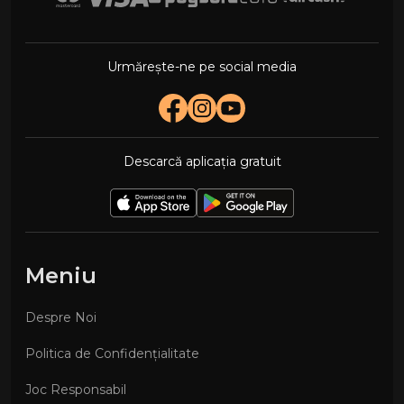
Urmărește-ne pe social media
Descarcă aplicația gratuit
Meniu
Despre Noi
Politica de Confidențialitate
Joc Responsabil