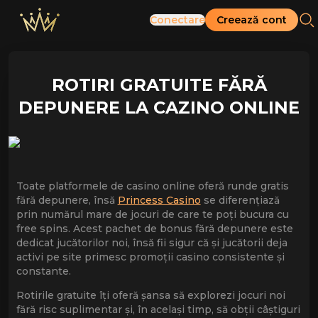
Conectare
Creează cont
ROTIRI GRATUITE FĂRĂ
DEPUNERE LA CAZINO ONLINE
Toate platformele de casino online oferă runde gratis
fără depunere, însă
Princess Casino
se diferențiază
prin numărul mare de jocuri de care te poți bucura cu
free spins. Acest pachet de bonus fără depunere este
dedicat jucătorilor noi, însă fii sigur că și jucătorii deja
activi pe site primesc promoții casino consistente și
constante.
Rotirile gratuite îți oferă șansa să explorezi jocuri noi
fără risc suplimentar și, în același timp, să obții câștiguri