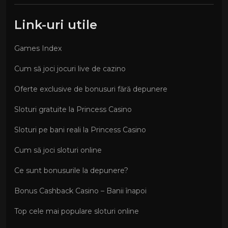
extra de pariuri și a adrenalinei.
Link-uri utile
Ruleta europeană - RTP 97.3%
Cea mai populară variantă, cu 37 de numere și un
Games Index
singur zero. Avantajul casei scade la aproximativ 2,7%,
ceea ce o face alegerea recomandată pentru
Cum să joci jocuri live de cazino
majoritatea jucătorilor, mai ales pentru cei care vin din
zona americană sau RNG.
Oferte exclusive de bonusuri fără depunere
Ruleta franțuzească - RPT aproximativ 98.65%
Sloturi gratuite la Princess Casino
Folosește aceeași structură ca ruleta europeană, dar
adaugă reguli speciale precum La Partage sau En
Sloturi pe bani reali la Princess Casino
Prison. Practic, dacă pariezi pe șanse simple
(roșu/negru, par/impar) și iese zero, primești înapoi
Cum să joci sloturi online
jumătate din miză sau pariul rămâne "în închisoare"
pentru următoarea rotire. Aceste reguli reduc
Ce sunt bonusurile la depunere?
avantajul casei la aproximativ 1,35%, fiind cea mai
favorabilă variantă pentru jucător.
Bonus Cashback Casino – Banii înapoi
Dacă vrei să compari RTP-ul jocurilor de cazino live,
Top cele mai populare sloturi online
blackjackul are, în general cel mai mare RTP,