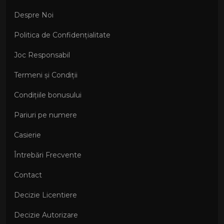
franțuzească) și viteza de joc.
Despre Noi
Învârte și câștigă
Politica de Confidențialitate
Joc Responsabil
Tipuri de ruletă online
Termeni și Condiții
Nu toate ruletele sunt la fel, iar diferențele dintre ele
influențează direct avantajul casei și strategia pe care
Condițiile bonusului
o poți aplica. La Princess Casino le găsești pe toate și
le poți testa pe mize mici sau chiar demo (dacă
Pariuri pe numere
jocurile sunt virtuale).
Casierie
Ruleta americană - RTP de 94.74%
Întrebări Frecvente
Are 38 de numere, de la 0 la 36, plus un 00
suplimentar. Acest al doilea zero crește avantajul
Contact
casei la aproximativ 5,26%, ceea ce o face varianta cu
cele mai mici șanse pentru jucător dintre cele trei
Decizie Licentiere
tipuri principale.
Decizie Autorizare
Totuși este preferată de jucători datorită combinațiilor