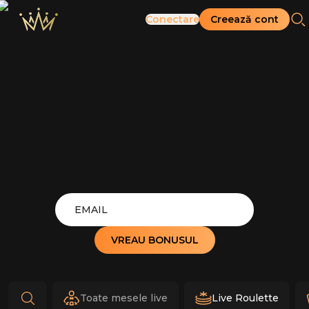
Conectare
Creează cont
EMAIL
VREAU BONUSUL
Toate mesele live
Live Roulette