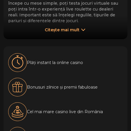
începe cu mese simple, poți testa jocuri virtuale sau
poți intra într-o experiență live roulette cu dealeri
reali. Important este să înțelegi regulile, tipurile de
pariuri și diferențele dintre jocuri.
Citește mai mult
Ce este ruleta online?
Ruleta online este
versiunea digitală a jocului clasic
de casino în care pariezi pe rezultatul unei bile care
se oprește într-un compartiment numerotat al roții.
Plăți instant la online casino
Cazinourile online îți oferă 2 variante de ruletă online:
Ruleta live
, unde urmărești jocul prin transmisie
video, cu dealer real și masă fizică.
Bonusuri zilnice și premii fabuloase
Ruleta virtuală
, unde joci într-un format digital, unde
rezultatul este generat automat.
Câte numere are un joc de ruletă?
Cel mai mare casino live din România
Depinde de tipul de ruletă. Ruleta europeană și cea
franțuzească au 37 de numere, de la 0 la 36, în timp ce
ruleta americană are 38 de numere, pentru că include