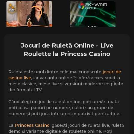
Jocuri de Ruletă Online - Live
Roulette la Princess Casino
Ruleta este unul dintre cele mai cunoscute
jocuri de
casino live
, iar varianta online îți oferă acces rapid la
mese clasice, mese live și versiuni moderne inspirate
din formatul TV.
Când alegi un joc de ruletă online, poți urmări roata,
poți plasa pariuri pe numere, culori sau grupe de
numere și poți juca într-un ritm potrivit pentru tine.
La
Princess Casino
, găsești jocuri de ruletă live, ruletă
demo și variante digitale de roulette online. Poți