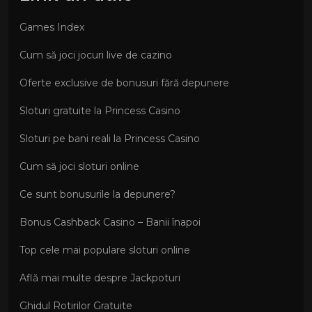
Games Index
Cum să joci jocuri live de cazino
Oferte exclusive de bonusuri fără depunere
Sloturi gratuite la Princess Casino
Sloturi pe bani reali la Princess Casino
Cum să joci sloturi online
Ce sunt bonusurile la depunere?
Bonus Cashback Casino – Banii înapoi
Top cele mai populare sloturi online
Află mai multe despre Jackpoturi
Ghidul Rotirilor Gratuite