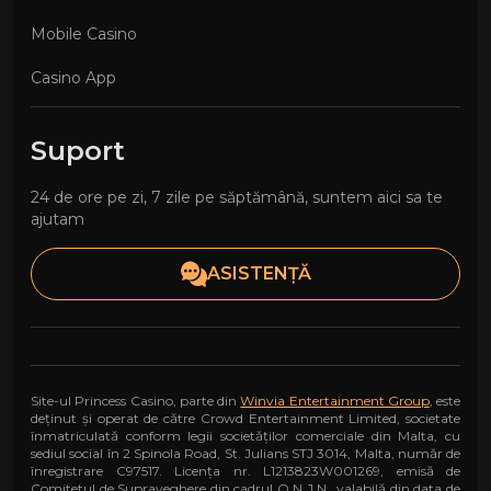
Mobile Casino
Casino App
Suport
24 de ore pe zi, 7 zile pe săptămână, suntem aici sa te
ajutam
ASISTENȚĂ
Site-ul Princess Casino, parte din
Winvia Entertainment Group
, este
deținut și operat de către Crowd Entertainment Limited, societate
înmatriculată conform legii societăţilor comerciale din Malta, cu
sediul social în 2 Spinola Road, St. Julians STJ 3014, Malta, număr de
înregistrare C97517. Licența nr. L1213823W001269, emisă de
Comitetul de Supraveghere din cadrul O.N.J.N., valabilă din data de