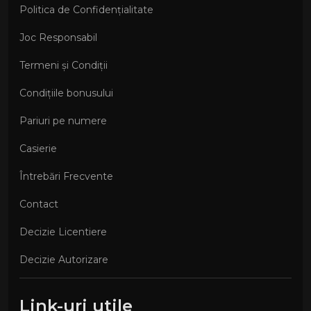
Politica de Confidențialitate
Joc Responsabil
Termeni și Condiții
Condițiile bonusului
Pariuri pe numere
Casierie
Întrebări Frecvente
Contact
Decizie Licentiere
Decizie Autorizare
Link-uri utile