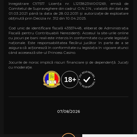
înregistrare C97517. Licența nr. L1213823W001269, emisă de
Comitetul de Supraveghere din cadrul O.N.J.N., valabilă din data de
01.03.2021 până la data de 28.02.2031 și autorizație de exploatare
obținută prin Decizia nr. 312 din 10.04.2025.
Cod unic de identificare fiscală 43557448, eliberat de Administrația
Fiscală pentru Contribuabili Nerezidenți. Accesul la site-urile online
cu jocuri pe bani reali este interzis în conformitate cu unele legislații
naționale. Este responsabilitatea fiecărui jucător în parte de a se
asigura că acționează în conformitate cu legislația în vigoare atunci
când accesează site-ul Princess Casino.
Jocurile de noroc implică riscuri financiare și de dependență. Jucați
cu moderație.
07/08/2026