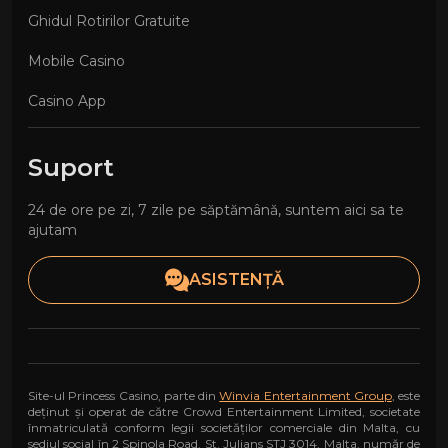
Ghidul Rotirilor Gratuite
Mobile Casino
Casino App
Suport
24 de ore pe zi, 7 zile pe săptămână, suntem aici sa te
ajutam
ASISTENȚĂ
Site-ul Princess Casino, parte din
Winvia Entertainment Group
, este
deținut și operat de către Crowd Entertainment Limited, societate
înmatriculată conform legii societăţilor comerciale din Malta, cu
sediul social în 2 Spinola Road, St. Julians STJ 3014, Malta, număr de