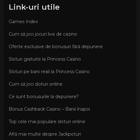
Link-uri utile
Games Index
Cum să joci jocuri live de cazino
Oferte exclusive de bonusuri fără depunere
Sloturi gratuite la Princess Casino
Sloturi pe bani reali la Princess Casino
Cum să joci sloturi online
Ce sunt bonusurile la depunere?
Bonus Cashback Casino – Banii înapoi
Top cele mai populare sloturi online
Află mai multe despre Jackpoturi