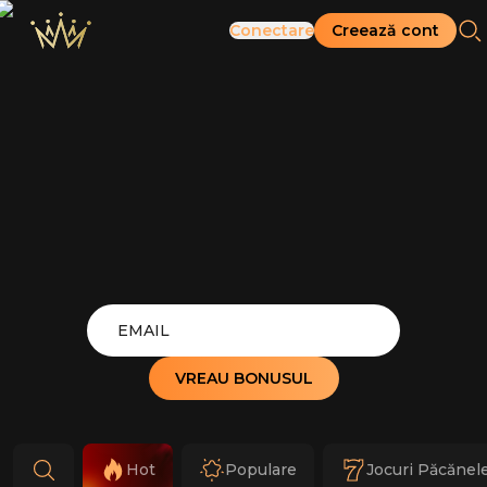
Conectare
Creează cont
EMAIL
VREAU BONUSUL
Hot
Populare
Jocuri Păcănel