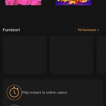
Furnizori
70
Furnizori
Plăți instant la online casino