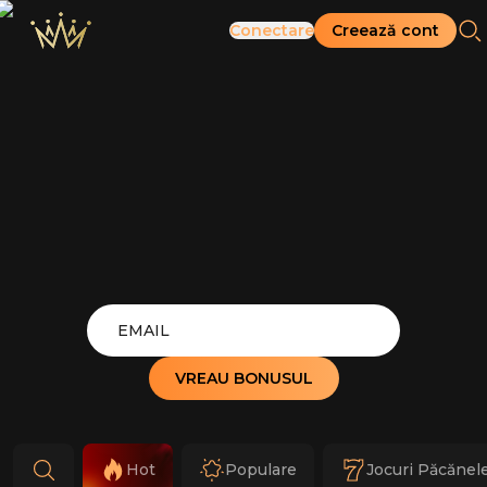
Conectare
Creează cont
EMAIL
VREAU BONUSUL
Hot
Populare
Jocuri Păcănel