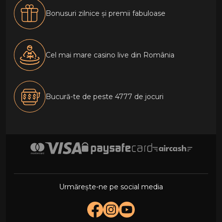
Bonusuri zilnice și premii fabuloase
Cel mai mare casino live din România
Bucură-te de peste 4777 de jocuri
Urmărește-ne pe social media