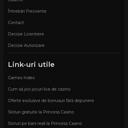
Întrebări Frecvente
Contact
Decizie Licentiere
Decizie Autorizare
Link-uri utile
Games Index
Cum să joci jocuri live de cazino
Oferte exclusive de bonusuri fără depunere
Sloturi gratuite la Princess Casino
Sloturi pe bani reali la Princess Casino