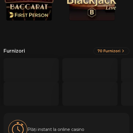
Furnizori
70
Furnizori
Plăți instant la online casino