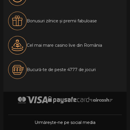
Bonusuri zilnice și premii fabuloase
Cel mai mare casino live din România
Bucură-te de peste 4777 de jocuri
Urmărește-ne pe social media