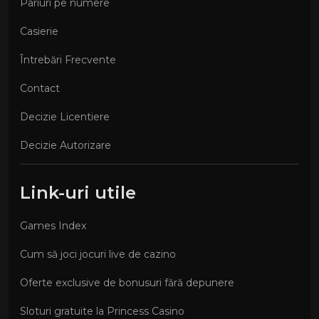
Pariuri pe numere
Casierie
Întrebări Frecvente
Contact
Decizie Licentiere
Decizie Autorizare
Link-uri utile
Games Index
Cum să joci jocuri live de cazino
Oferte exclusive de bonusuri fără depunere
Sloturi gratuite la Princess Casino