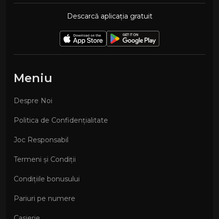
Descarcă aplicația gratuit
Meniu
Despre Noi
Politica de Confidențialitate
Joc Responsabil
Termeni și Condiții
Condițiile bonusului
Pariuri pe numere
Casierie