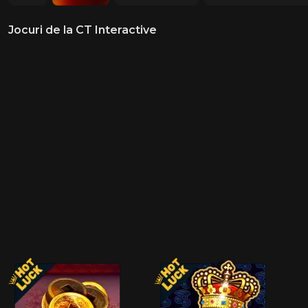
Jocuri de la CT Interactive