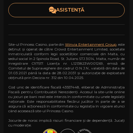
ASISTENȚĂ
Site-ul Princess Casino, parte din
Winvia Entertainment Group
, este
deținut și operat de către Crowd Entertainment Limited, societate
înmatriculată conform legii societăţilor comerciale din Malta, cu
sediul social în 2 Spinola Road, St. Julians STJ 3014, Malta, număr de
înregistrare C97517. Licența nr. L1213823W001269, emisă de
Comitetul de Supraveghere din cadrul O.N.J.N., valabilă din data de
01.03.2021 până la data de 28.02.2031 și autorizație de exploatare
obținută prin Decizia nr. 312 din 10.04.2025.
Cod unic de identificare fiscală 43557448, eliberat de Administrația
Fiscală pentru Contribuabili Nerezidenți. Accesul la site-urile online
cu jocuri pe bani reali este interzis în conformitate cu unele legislații
naționale. Este responsabilitatea fiecărui jucător în parte de a se
asigura că acționează în conformitate cu legislația în vigoare atunci
când accesează site-ul Princess Casino.
Jocurile de noroc implică riscuri financiare și de dependență. Jucați
cu moderație.