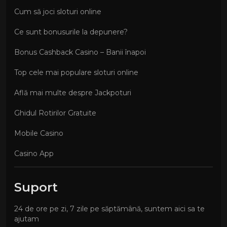
Cum să joci sloturi online
Ce sunt bonusurile la depunere?
Bonus Cashback Casino – Banii înapoi
Top cele mai populare sloturi online
Află mai multe despre Jackpoturi
Ghidul Rotirilor Gratuite
Mobile Casino
Casino App
Suport
24 de ore pe zi, 7 zile pe săptămână, suntem aici sa te
ajutam