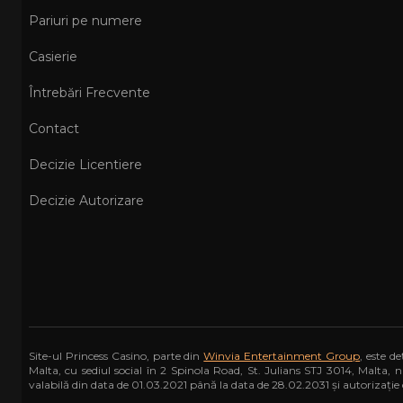
Pariuri pe numere
Casierie
Întrebări Frecvente
Contact
Decizie Licentiere
Decizie Autorizare
Site-ul Princess Casino, parte din
Winvia Entertainment Group
, este d
Malta, cu sediul social în 2 Spinola Road, St. Julians STJ 3014, Malta
valabilă din data de 01.03.2021 până la data de 28.02.2031 și autorizație