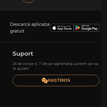
Descarcă aplicația
gratuit
Suport
24 de ore pe zi, 7 zile pe săptămână, suntem aici sa
te ajutam
ASISTENȚĂ