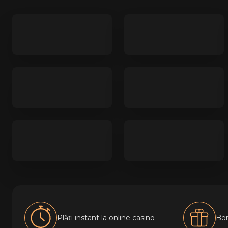
Plăți instant la online casino
Bon