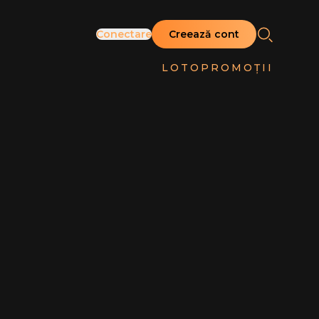
Conectare
Creează cont
LOTO
PROMOȚII