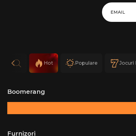
EMAIL
Hot
Populare
Jocuri
Boomerang
Furnizori