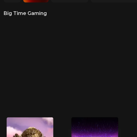
Big Time Gaming