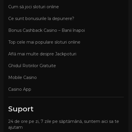
Cum să joci sloturi online
Ce sunt bonusurile la depunere?
Bonus Cashback Casino – Banii înapoi
Top cele mai populare sloturi online
Află mai multe despre Jackpoturi
Ghidul Rotirilor Gratuite
Mobile Casino
Casino App
Suport
24 de ore pe zi, 7 zile pe săptămână, suntem aici sa te
ajutam