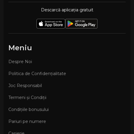
Descarcă aplicația gratuit
Meniu
Despre Noi
Politica de Confidențialitate
Joc Responsabil
Termeni și Condiții
Condițiile bonusului
Pariuri pe numere
Casierie