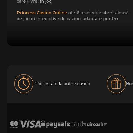
care îl vrei în joc.
Princess Casino Online
oferă o selecție atent aleasă
de jocuri interactive de cazino, adaptate pentru
Plăți instant la online casino
Bon