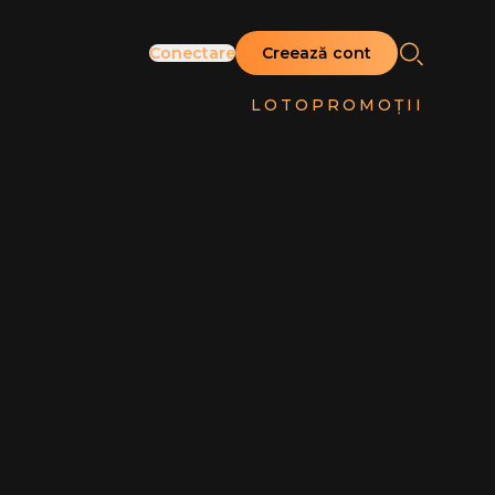
Conectare
Creează cont
LOTO
PROMOȚII