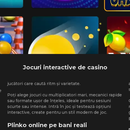
Jocuri interactive de casino
jucători care caută ritm și varietate.
e
Poți alege jocuri cu multiplicatori mari, mecanici rapide
sau formate ușor de înțeles, ideale pentru sesiuni
scurte sau intense. Intră în joc și testează opțiuni
interactive, create pentru un stil modern de joc.
Plinko online pe bani reali