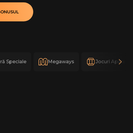
BONUSUL
ă Speciale
Megaways
Jocuri Aparate