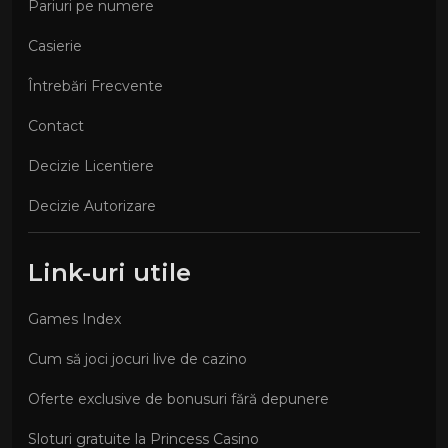
Pariuri pe numere
Casierie
Întrebări Frecvente
Contact
Decizie Licentiere
Decizie Autorizare
Link-uri utile
Games Index
Cum să joci jocuri live de cazino
Oferte exclusive de bonusuri fără depunere
Sloturi gratuite la Princess Casino