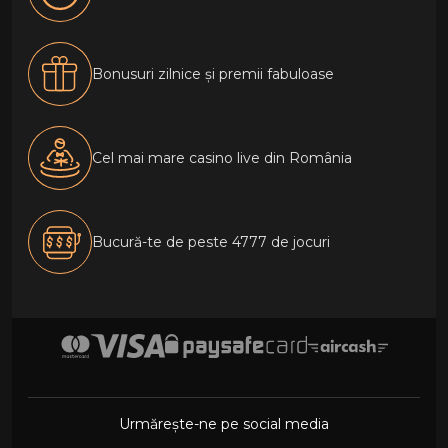
Termenii și Condițiile Princess
Casino
Bonusuri zilnice și premii fabuloase
Cel mai mare casino live din România
Bucură-te de peste 4777 de jocuri
contact@princesscasino.ro
Urmărește-ne pe social media