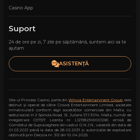
Casino App
Suport
24 de ore pe zi, 7 zile pe săptămână, suntem aici sa te
ajutam
ASISTENȚĂ
Site-ul Princess Casino, parte din
Winvia Entertainment Group
, este
deținut și operat de către Crowd Entertainment Limited, societate
înmatriculată conform legii societăţilor comerciale din Malta, cu
sediul social în 2 Spinola Road, St. Julians STJ 3014, Malta, număr de
înregistrare C97517. Licența nr. L1213823W001269, emisă de
Comitetul de Supraveghere din cadrul O.N.J.N., valabilă din data de
01.03.2021 până la data de 28.02.2031 și autorizație de exploatare
obținută prin Decizia nr. 312 din 10.04.2025.