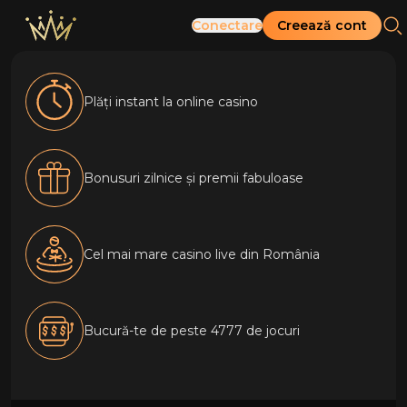
Conectare
Creează cont
Plăți instant la online casino
Bonusuri zilnice și premii fabuloase
Cel mai mare casino live din România
Bucură-te de peste 4777 de jocuri