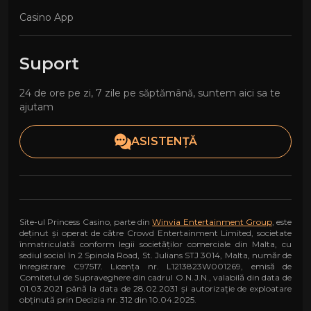
Casino App
Suport
24 de ore pe zi, 7 zile pe săptămână, suntem aici sa te
ajutam
ASISTENȚĂ
Site-ul Princess Casino, parte din
Winvia Entertainment Group
, este
deținut și operat de către Crowd Entertainment Limited, societate
înmatriculată conform legii societăţilor comerciale din Malta, cu
sediul social în 2 Spinola Road, St. Julians STJ 3014, Malta, număr de
înregistrare C97517. Licența nr. L1213823W001269, emisă de
Comitetul de Supraveghere din cadrul O.N.J.N., valabilă din data de
01.03.2021 până la data de 28.02.2031 și autorizație de exploatare
obținută prin Decizia nr. 312 din 10.04.2025.